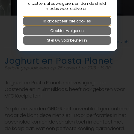
uitzetten, alles weigeren, en dan de shield
modus weer activeren.
Ik accepteer alle cookies
Cookies weigeren
Stel uw voorkeuren in
Terug naar het overzicht
Joghurt en Pasta Planet
Bericht gepubliceerd op 25 november 2016 - 10:00
Joghurt en Pasta Planet, met vestigingen in
Oostende en in Sint Niklaas, heeft ook gekozen voor
MFC Koelplaten!
De platen werden ONDER het bovenblad gemonteerd
zodat de klant deze niet ziet! Door perforaties in het
bovenblad komen de schalen toch in contact met
de koelplaat, wat een perfecte koeling garandeerd.