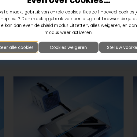
Even over cookies...
ite maakt gebruik van enkele cookies. Kies zelf hoeveel cookies je
nop niet? Dan maak jij gebruik van een plugin of browser die je b
Je kan dan even de shield modus uitzetten, alles weigeren, en dan
modus weer activeren.
teer alle cookies
Cookies weigeren
Stel uw voorke