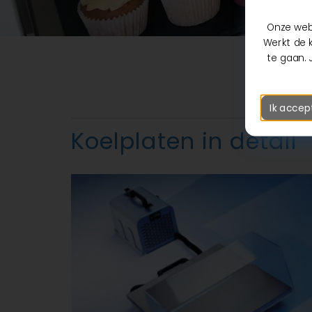
Onze webs
Werkt de k
te gaan. 
Ik accep
Koelplaten in detail