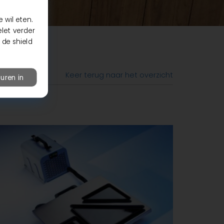
 wil eten.
elet verder
 de shield
Keer terug naar het overzicht
uren in