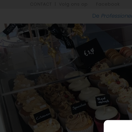
CONTACT
|
Volg ons op
Facebook
De
Professione