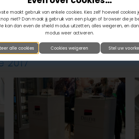
Even over cookies...
ite maakt gebruik van enkele cookies. Kies zelf hoeveel cookies je
nop niet? Dan maak jij gebruik van een plugin of browser die je b
Je kan dan even de shield modus uitzetten, alles weigeren, en dan
modus weer activeren.
teer alle cookies
Cookies weigeren
Stel uw voorke
e 2017