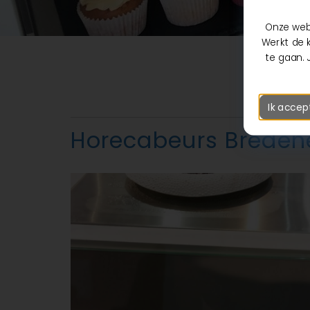
Onze webs
Werkt de k
te gaan. 
Ik accep
Horecabeurs Breden