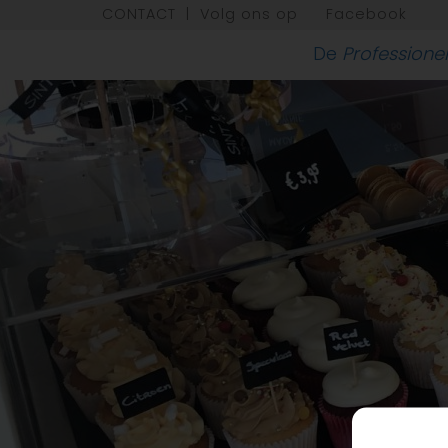
CONTACT
|
Volg ons op
Facebook
De
Professione