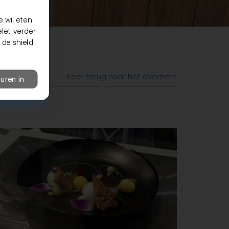
 wil eten.
elet verder
 de shield
Keer terug naar het overzicht
uren in