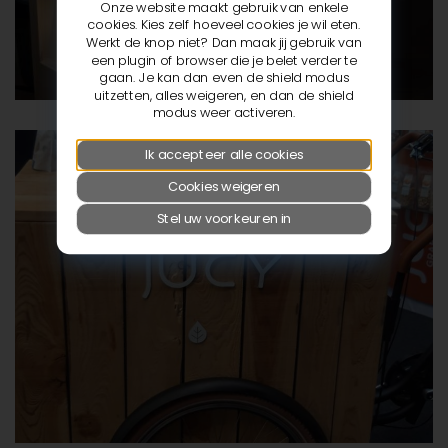
Onze website maakt gebruik van enkele
cookies. Kies zelf hoeveel cookies je wil eten.
Werkt de knop niet? Dan maak jij gebruik van
een plugin of browser die je belet verder te
gaan. Je kan dan even de shield modus
uitzetten, alles weigeren, en dan de shield
modus weer activeren.
Ik accepteer alle cookies
Cookies weigeren
Stel uw voorkeuren in