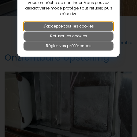
vous empêche de continuer. Vous pouvez
désactiver le mode protégé, tout refuser, puis
le réactiver.
J'accepte tout les cookies
Refuser les cookies
Retour à la vue d'ensemble
Régler vos préférences
Onzichtbare opstelling