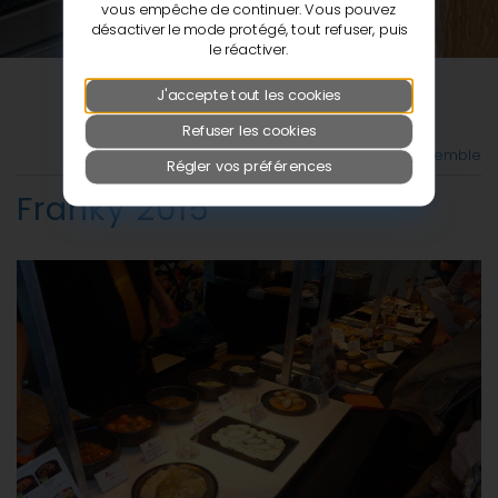
vous empêche de continuer. Vous pouvez
désactiver le mode protégé, tout refuser, puis
le réactiver.
J'accepte tout les cookies
Refuser les cookies
Retour à la vue d'ensemble
Régler vos préférences
Franky 2015