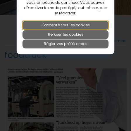
vous empêche de continuer. Vous pouvez
désactiver le mode protégé, tout refuser, puis
le réactiver.
J'accepte tout les cookies
Refuser les cookies
Retour à la vue d'ensemble
Régler vos préférences
foodtruck