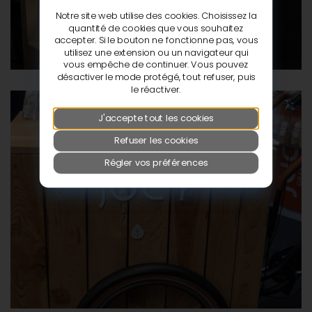
Notre site web utilise des cookies. Choisissez la
quantité de cookies que vous souhaitez
accepter. Si le bouton ne fonctionne pas, vous
utilisez une extension ou un navigateur qui
vous empêche de continuer. Vous pouvez
désactiver le mode protégé, tout refuser, puis
le réactiver.
J'accepte tout les cookies
Refuser les cookies
Régler vos préférences